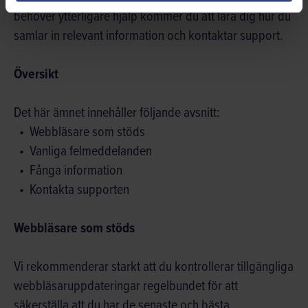
behöver ytterligare hjälp kommer du att lära dig hur du
samlar in relevant information och kontaktar support.
Översikt
Det här ämnet innehåller följande avsnitt:
Webbläsare som stöds
Vanliga felmeddelanden
Fånga information
Kontakta supporten
Webbläsare som stöds
Vi rekommenderar starkt att du kontrollerar tillgängliga
webbläsaruppdateringar regelbundet för att
säkerställa att du har de senaste och bästa