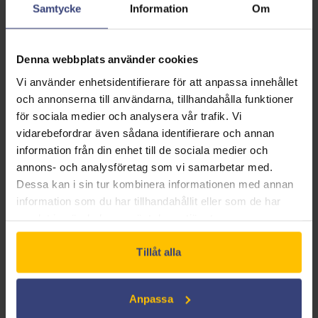
Samtycke
Information
Om
Edge
Öppna Microsoft Edge på din dator.
Klicka på Favoriter > Historik.
Denna webbplats använder cookies
Välj historik Välj Rensa historik.
Vi använder enhetsidentifierare för att anpassa innehållet
Välj de data och filtyper du vill ta bort från din dator.
och annonserna till användarna, tillhandahålla funktioner
Du kanske till exempel vill ta bort din webbhistorik och
för sociala medier och analysera vår trafik. Vi
dina cookies, men behålla din autofyll- och
vidarebefordrar även sådana identifierare och annan
lösenordshistorik.
information från din enhet till de sociala medier och
annons- och analysföretag som vi samarbetar med.
Klicka på "Ta bort".
Dessa kan i sin tur kombinera informationen med annan
information som du har tillhandahållit eller som de har
samlat in när du har använt deras tjänster.
Spelarens felsökningsguide
Tillåt alla
I det här avsnittet kommer du att lära dig hur du
felsöker Brightcove Player genom att diagnostisera
Anpassa
några vanliga uppspelningsfelmeddelanden. Om du