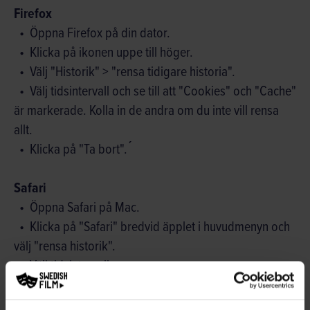
Firefox
Öppna Firefox på din dator.
Klicka på ikonen uppe till höger.
Välj "Historik" > "rensa tidigare historia".
Välj tidsintervall och se till att "Cookies" och "Cache"
är markerade. Kolla in de andra om du inte vill rensa
allt.
Klicka på "Ta bort". ́
Safari
Öppna Safari på Mac.
Klicka på "Safari" bredvid äpplet i huvudmenyn och
välj "rensa historik".
Välj tidsintervall.
Klicka på "rensa historik".