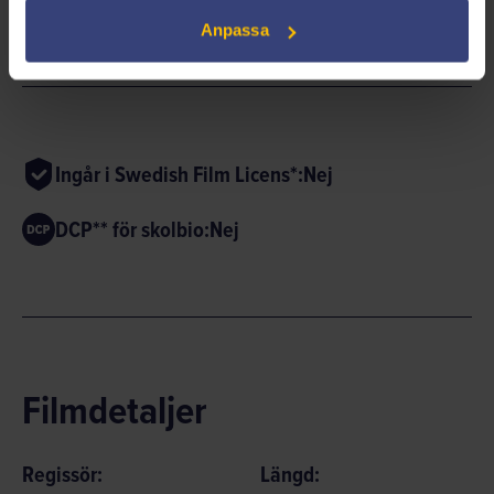
Anpassa
Ingår i Swedish Film Licens*:
Nej
DCP** för skolbio:
Nej
Filmdetaljer
Regissör:
Längd: