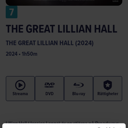
7
THE GREAT LILLIAN HALL
THE GREAT LILLIAN HALL (2024)
2024
•
1
h
50
m
Streama
DVD
Blu-ray
Rättigheter
Lillian Hall (Jessica Lange) är en stjärna på Broadways