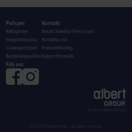
Policyer
Kontakt
Rättigheter
Ansök Swedish Film Licens
Integritetspolicy
Kontakta oss
Cookieprinciper
Problemlösning
Beställningsvillkor
Supportformulär
Följ oss
En del av Albert Group
ⓒ 2025 Swedish Film - All rights reserved.