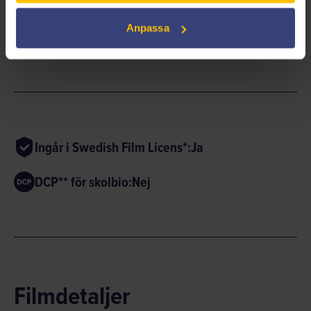
Anpassa
ANIMERAD
BARNFILM
FAMILJEFILM
Ingår i Swedish Film Licens*:
Ja
DCP** för skolbio:
Nej
Filmdetaljer