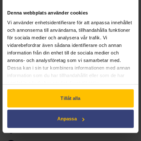
hämndlysten krigare känd som en "hondjävul med
svärd". Tillfångatagen. Kedjad. Tvingad att slåss för sin
Denna webbplats använder cookies
överlevnad, måste Red Sonja kämpa sig igenom de
Vi använder enhetsidentifierare för att anpassa innehållet
blodiga avgrunderna i ett tyranniskt imperium och
och annonserna till användarna, tillhandahålla funktioner
samla en armé av utstötta för att återta sin frihet och
för sociala medier och analysera vår trafik. Vi
vidarebefordrar även sådana identifierare och annan
besegra kejsar Draygan och hans hänsynslösa brud,
information från din enhet till de sociala medier och
Dark Annisia.
annons- och analysföretag som vi samarbetar med.
Dessa kan i sin tur kombinera informationen med annan
information som du har tillhandahållit eller som de har
ACTION
FANTASY
ÄVENTYR
samlat in när du har använt deras tjänster.
Tillåt alla
Anpassa
Ingår i Swedish Film Licens*:
Ja