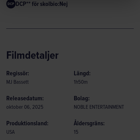
DCP** för skolbio:
Nej
Filmdetaljer
Regissör:
Längd:
MJ Bassett
1
h
50
m
Releasedatum:
Bolag:
oktober 06, 2025
NOBLE ENTERTAINMENT
Produktionsland:
Åldersgräns:
USA
15