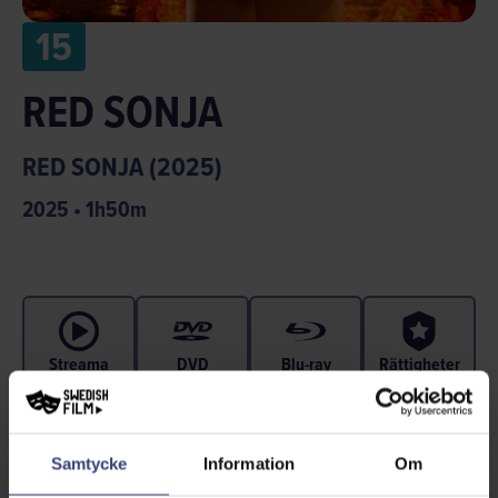
15
RED SONJA
RED SONJA (2025)
2025
•
1
h
50
m
Streama
DVD
Blu-ray
Rättigheter
Samtycke
Information
Om
En adaption av serietidningen Red Sonja, om en