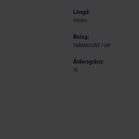
Längd:
1
h
50
m
Bolag:
PARAMOUNT / UIP
Åldersgräns:
15