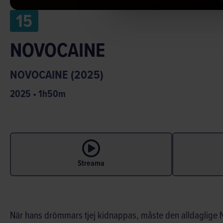
15
NOVOCAINE
NOVOCAINE (2025)
2025
•
1
h
50
m
Streama
När hans drömmars tjej kidnappas, måste den alldaglige Nat