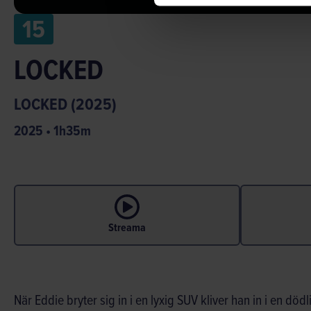
15
LOCKED
LOCKED (2025)
2025
•
1
h
35
m
Streama
När Eddie bryter sig in i en lyxig SUV kliver han in i en d