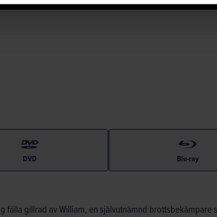
DVD
Blu-ray
ödlig fälla gillrad av William, en självutnämnd brottsbekämpare