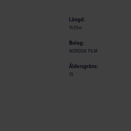
Längd:
1
h
35
m
Bolag:
NORDISK FILM
Åldersgräns:
15