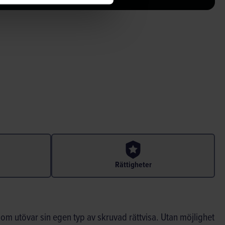
Rättigheter
 som utövar sin egen typ av skruvad rättvisa. Utan möjlighet