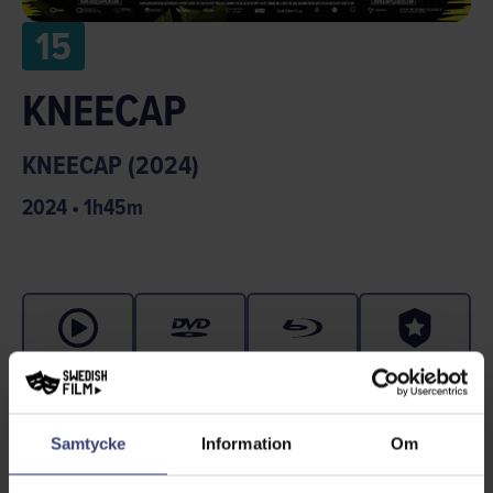
15
KNEECAP
KNEECAP (2024)
2024
•
1
h
45
m
Streama
DVD
Blu-ray
Rättigheter
Samtycke
Information
Om
Belfast 2019. När ödet sammanför en uttråkad