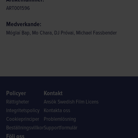
ART001596
Medverkande:
Móglaí Bap, Mo Chara, DJ Próvai, Michael Fassbender
Policyer
Kontakt
Rättigheter
Ansök Swedish Film Licens
Integritetspolicy
Kontakta oss
Cookieprinciper
Problemlösning
Beställningsvillkor
Supportformulär
Följ oss