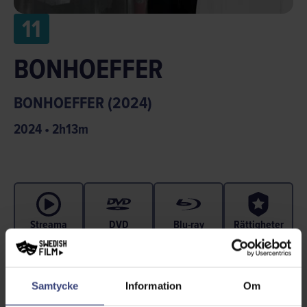
11
BONHOEFFER
BONHOEFFER (2024)
2024
•
2
h
13
m
Streama
DVD
Blu-ray
Rättigheter
Samtycke
Information
Om
Världen balanserar på randen till undergång och