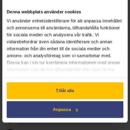
nazismens mörker förför och lamslår de flesta i
Tyskland. Det finns dock de som står upp för sanningen
Denna webbplats använder cookies
däribland prästen Dietrich Bonhoeffer, stärkt av sin
Vi använder enhetsidentifierare för att anpassa innehållet
moraliska övertygelse. I sin kamp mot nazismen blir
och annonserna till användarna, tillhandahålla funktioner
han involverad i en sammansvärjning mot Hitler.
för sociala medier och analysera vår trafik. Vi
vidarebefordrar även sådana identifierare och annan
Kommer hans agerande att kunna rädda miljontals
information från din enhet till de sociala medier och
judar och ändra historiens gång eller kosta honom allt?
annons- och analysföretag som vi samarbetar med.
Dessa kan i sin tur kombinera informationen med annan
information som du har tillhandahållit eller som de har
DRAMA
HISTORIA
samlat in när du har använt deras tjänster.
Tillåt alla
Anpassa
Ingår i Swedish Film Licens*:
Ja