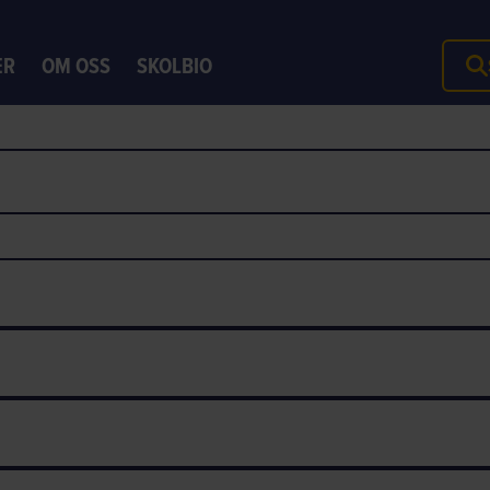
ER
OM OSS
SKOLBIO