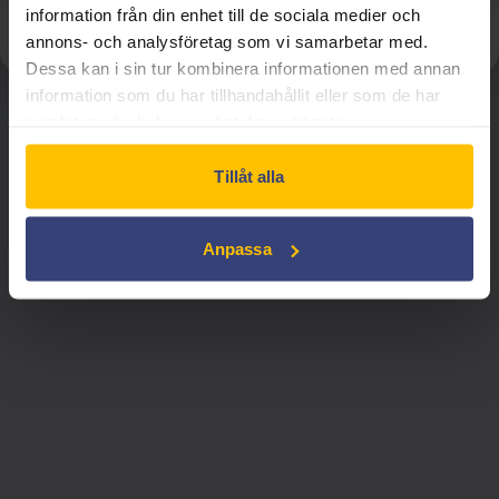
Inget konto? Skapa ett här!
information från din enhet till de sociala medier och
annons- och analysföretag som vi samarbetar med.
Dessa kan i sin tur kombinera informationen med annan
information som du har tillhandahållit eller som de har
samlat in när du har använt deras tjänster.
Swedish Film AB:s tjänster är endast avsedda 
för institutionell visning. För privat bruk, 
Tillåt alla
vänligen utforska andra lämpliga alternativ.
Anpassa