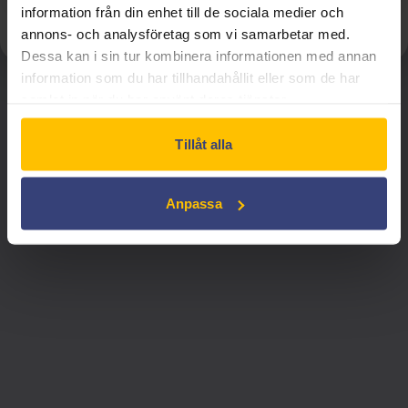
Inget konto? Skapa ett här!
information från din enhet till de sociala medier och
annons- och analysföretag som vi samarbetar med.
Dessa kan i sin tur kombinera informationen med annan
information som du har tillhandahållit eller som de har
samlat in när du har använt deras tjänster.
Swedish Film AB:s tjänster är endast avsedda 
för institutionell visning. För privat bruk, 
Tillåt alla
vänligen utforska andra lämpliga alternativ.
Anpassa