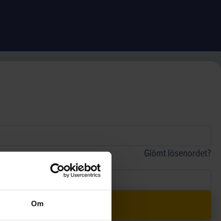
Glömt lösenordet?
Om