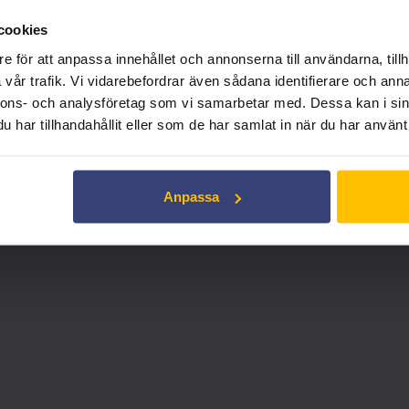
Inget konto? Skapa ett här!
cookies
e för att anpassa innehållet och annonserna till användarna, tillh
vår trafik. Vi vidarebefordrar även sådana identifierare och anna
nnons- och analysföretag som vi samarbetar med. Dessa kan i sin
tutionell visning. För privat bruk, vänligen utforska andra lämpl
har tillhandahållit eller som de har samlat in när du har använt 
Anpassa