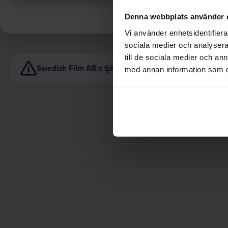
Denna webbplats använder 
Vi använder enhetsidentifierar
sociala medier och analysera 
till de sociala medier och a
Swedish Film AB:s tjänster är endast avsedda för insti
med annan information som du 