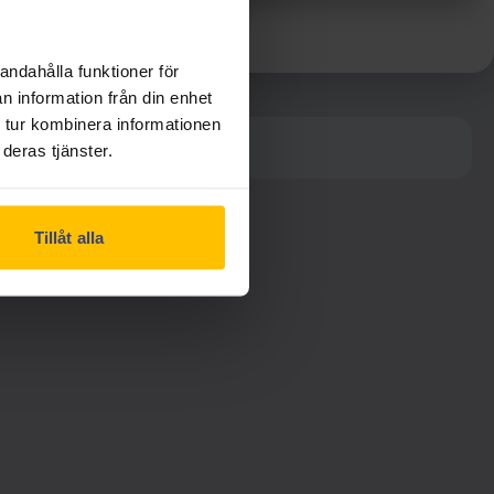
andahålla funktioner för
n information från din enhet
 tur kombinera informationen
iga alternativ.
deras tjänster.
Tillåt alla