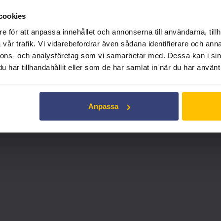
Inget konto? Skapa ett här!
cookies
e för att anpassa innehållet och annonserna till användarna, tillh
vår trafik. Vi vidarebefordrar även sådana identifierare och anna
nnons- och analysföretag som vi samarbetar med. Dessa kan i sin
tutionell visning. För privat bruk, vänligen utforska andra lämpl
har tillhandahållit eller som de har samlat in när du har använt 
Anpassa