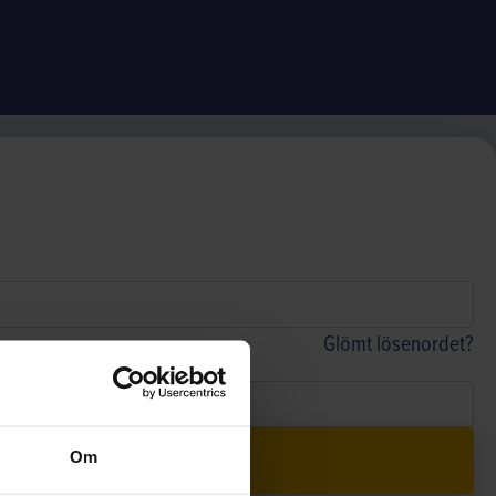
Glömt lösenordet?
Om