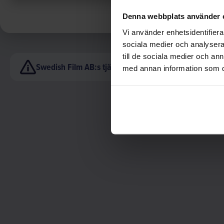
Denna webbplats använder 
Vi använder enhetsidentifierar
sociala medier och analysera 
till de sociala medier och a
Swedish Film AB:s tjänster är endast avsedda för insti
med annan information som du 