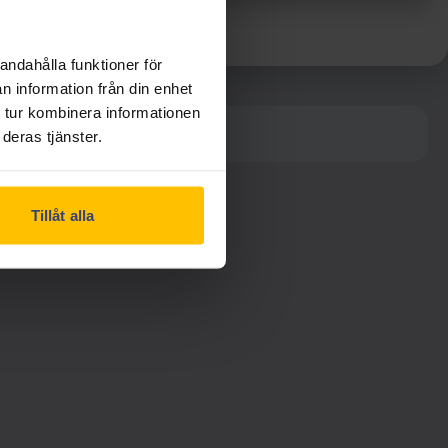
andahålla funktioner för
n information från din enhet
 tur kombinera informationen
iga alternativ.
deras tjänster.
Tillåt alla