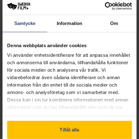
hungersnöd har tvingat regeringar att införa en drastisk
ettbarnspolitik lever sjuidentiska systrar ett
Samtycke
Information
Om
kurragömmaliv jagade av Barnallokeringsbyrån. Byrån
som leds av den stridslystna Nicolette Cayman
upprätthåller enstrikt familjeplaneringsordning som
Denna webbplats använder cookies
systrarna överlistar genom att turas om att anta
Vi använder enhetsidentifierare för att anpassa innehållet
identiteten av en person: Karen Settman. Upplärda
och annonserna till användarna, tillhandahålla funktioner
avsin morfar som uppfostrade och gav dem deras
för sociala medier och analysera vår trafik. Vi
namn – Monday, Tuesday, Wednesday, Thursday,
vidarebefordrar även sådana identifierare och annan
information från din enhet till de sociala medier och
Friday, Saturday och Sunday – kan de varoch en gå ut
annons- och analysföretag som vi samarbetar med.
en gång i veckan som sin gemensamma identitet. Det
Dessa kan i sin tur kombinera informationen med annan
är bara i det fängelse som är deras lägenhet som de
information som du har tillhandahållit eller som de har
kan vara sig själva.Det vill säga fram till den dag då
samlat in när du har använt deras tjänster.
Monday inte kommer hem...
Tillåt alla