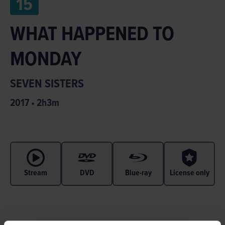
15
WHAT HAPPENED TO
MONDAY
SEVEN SISTERS
2017
•
2
h
3
m
Stream
DVD
Blue-ray
License only
I en inte alls avlägsen framtid när överbefolkning och