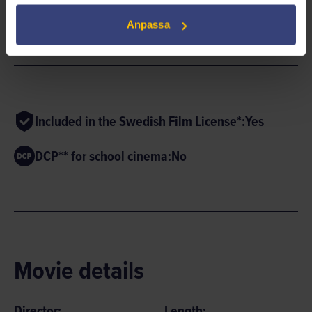
ACTION
THRILLER
Anpassa
Included in the Swedish Film License*:
Yes
DCP** for school cinema:
No
Movie details
Director:
Length: