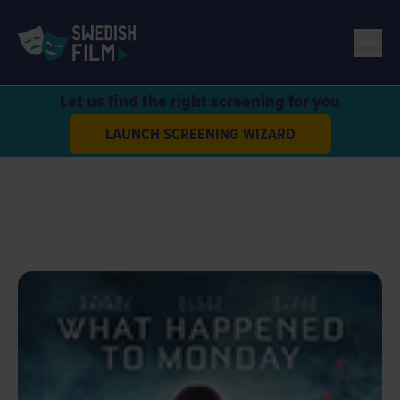
Let us find the right screening for you
LAUNCH SCREENING WIZARD