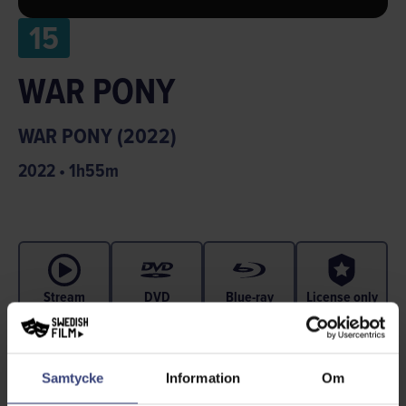
15
WAR PONY
WAR PONY (2022)
2022
•
1
h
55
m
Stream
DVD
Blue-ray
License only
Samtycke
Information
Om
Två unga män längtar bort från fattigdomen och