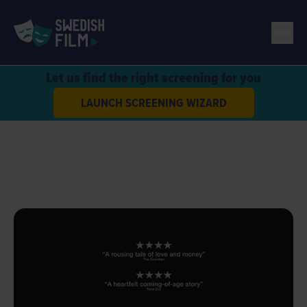
Let us find the right screening for you
LAUNCH SCREENING WIZARD