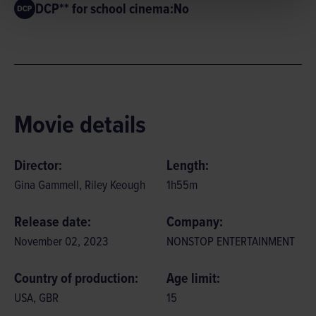
DCP** for school cinema:
No
Movie details
Director:
Length:
Gina Gammell, Riley Keough
1
h
55
m
Release date:
Company:
November 02, 2023
NONSTOP ENTERTAINMENT
Country of production:
Age limit:
USA, GBR
15