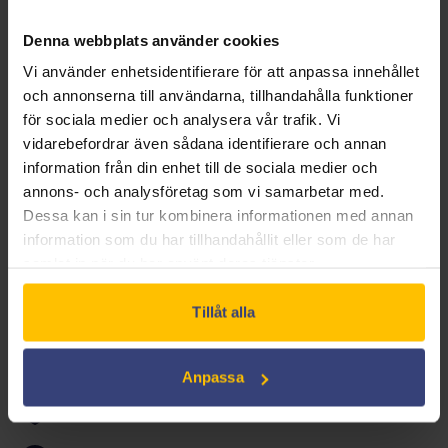
begränsningarna i Pine Ridge-reservatet där de bor.
Med handlingskraft och uppfinningsrikedom söker de
Denna webbplats använder cookies
en väg ut. Men vägen är krokig, och inte alltid helt inom
Vi använder enhetsidentifierare för att anpassa innehållet
lagens ramar. War Pony är en film med stort hjärta, om
och annonserna till användarna, tillhandahålla funktioner
community och en del av USA som sällan skildrats från
för sociala medier och analysera vår trafik. Vi
vidarebefordrar även sådana identifierare och annan
insidan. I rollerna syns amatörskådespelare som själva
information från din enhet till de sociala medier och
är uppvuxna i reservatet.
annons- och analysföretag som vi samarbetar med.
Dessa kan i sin tur kombinera informationen med annan
information som du har tillhandahållit eller som de har
DRAMA
samlat in när du har använt deras tjänster.
Tillåt alla
Anpassa
Included in the Swedish Film License*:
No