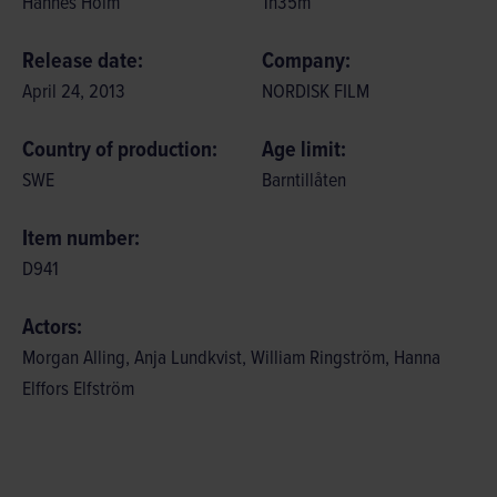
Hannes Holm
1
h
35
m
Release date:
Company:
April 24, 2013
NORDISK FILM
Country of production:
Age limit:
SWE
Barntillåten
Item number:
D941
Actors:
Morgan Alling, Anja Lundkvist, William Ringström, Hanna
Elffors Elfström