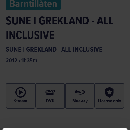
Barntillåten
SUNE I GREKLAND - ALL
INCLUSIVE
SUNE I GREKLAND - ALL INCLUSIVE
2012
•
1
h
35
m
Stream
DVD
Blue-ray
License only