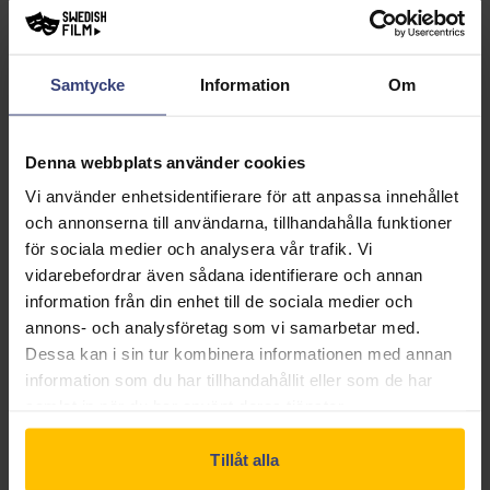
Sune är tillbaka. Tillsammans med lillebror Håkan
Bråkan, storasyster Anna, mamma Karin och pappa
Rudolf drar Sune till Grekland på sommarlovet. Som
Samtycke
Information
Om
varje sommar förut planerar familjen Andersson sin
semestervecka i Myggträsk. Då händer det mest
oväntade, pappa Rudolf bokar en charterresa till
Denna webbplats använder cookies
Grekland. Familjen blir överlycklig men frågorna om
Vi använder enhetsidentifierare för att anpassa innehållet
resan är många. På plats i Grekland radar
och annonserna till användarna, tillhandahålla funktioner
katastroferna upp sig, Sune tappar sin tjejtjusarkraft,
för sociala medier och analysera vår trafik. Vi
Håkan Bråkan gillar verkligen inte trollet Julle i
vidarebefordrar även sådana identifierare och annan
information från din enhet till de sociala medier och
barngruppen, mamma Karin blir mer och mer irriterad
annons- och analysföretag som vi samarbetar med.
på Rudolf. Samtidigt upptäcker pappa Rudolf att det är
Dessa kan i sin tur kombinera informationen med annan
all inclusive och vilka oanade möjligheter det för med
information som du har tillhandahållit eller som de har
sig.
samlat in när du har använt deras tjänster.
Tillåt alla
BARNFILM
KOMEDI
SVENSK FILM