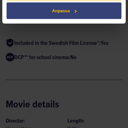
Anpassa
Included in the Swedish Film License*:
Yes
DCP** for school cinema:
No
Movie details
Director:
Length: