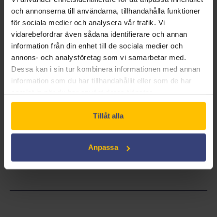
hans brorson Vincent, som hotar att förvandla Michaels
och annonserna till användarna, tillhandahålla funktioner
dröm om respekt och anseende till ett blodigt inferno!
för sociala medier och analysera vår trafik. Vi
vidarebefordrar även sådana identifierare och annan
information från din enhet till de sociala medier och
DRAMA
annons- och analysföretag som vi samarbetar med.
Dessa kan i sin tur kombinera informationen med annan
information som du har tillhandahållit eller som de har
samlat in när du har använt deras tjänster.
Tillåt alla
Included in the Swedish Film License*:
Yes
Anpassa
DCP** for school cinema:
No