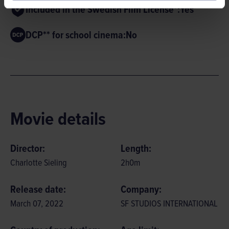
Included in the Swedish Film License*:
Yes
DCP** for school cinema:
No
Movie details
Director:
Length:
Charlotte Sieling
2
h
0
m
Release date:
Company:
March 07, 2022
SF STUDIOS INTERNATIONAL