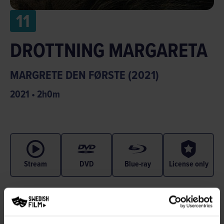
11
DROTTNING MARGARETA
MARGRETE DEN FØRSTE (2021)
2021
•
2
h
0
m
Stream
DVD
Blue-ray
License only
Året är 1402 och en kvinna regerar över ett nytt nordiskt