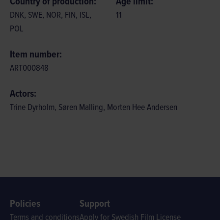
Country of production:
Age limit:
DNK, SWE, NOR, FIN, ISL,
11
POL
Item number:
ART000848
Actors:
Trine Dyrholm, Søren Malling, Morten Hee Andersen
Policies
Support
Terms and conditions
Apply for Swedish Film License