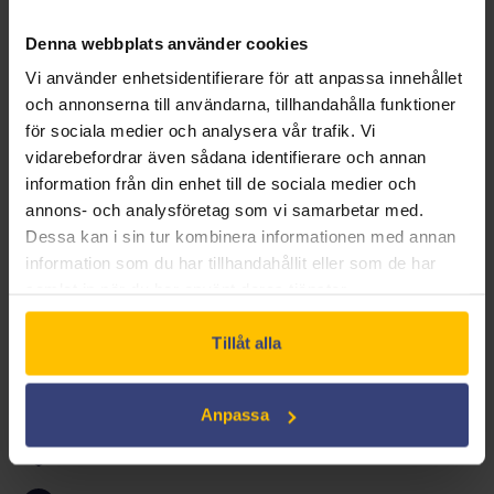
Denna webbplats använder cookies
Vi får följa med Arne och hans vänner på deras äventyr
Vi använder enhetsidentifierare för att anpassa innehållet
där de stöter på olika utmaningar och gör sitt bästa för
och annonserna till användarna, tillhandahålla funktioner
att lösa dem tillsammans. Med deras sympatiska och
för sociala medier och analysera vår trafik. Vi
vidarebefordrar även sådana identifierare och annan
unika personligheter – knasig, snäll och modig – utgör
information från din enhet till de sociala medier och
de en perfekt grupp med vänner.
annons- och analysföretag som vi samarbetar med.
Dessa kan i sin tur kombinera informationen med annan
information som du har tillhandahållit eller som de har
ANIMERAD
BARNFILM
samlat in när du har använt deras tjänster.
Tillåt alla
Anpassa
Included in the Swedish Film License*:
Yes