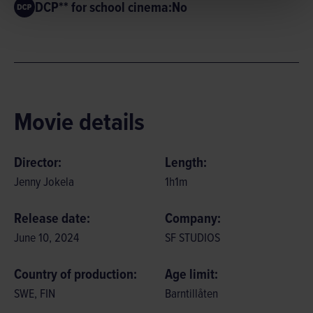
DCP** for school cinema:
No
Movie details
Director:
Length:
Jenny Jokela
1
h
1
m
Release date:
Company:
June 10, 2024
SF STUDIOS
Country of production:
Age limit:
SWE, FIN
Barntillåten